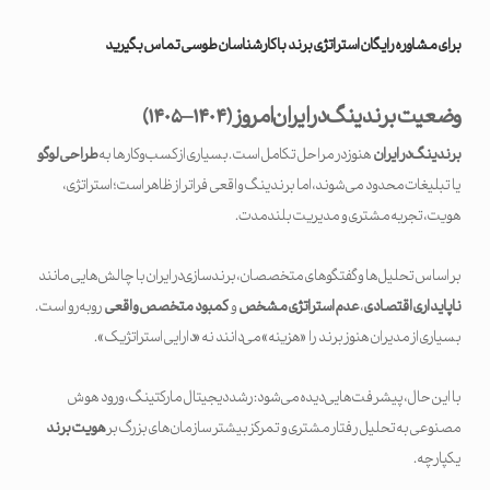
برای مشاوره رایگان استراتژی برند با کارشناسان طوسی تماس بگیرید
وضعیت برندینگ در ایران امروز
(
۱۴۰۴
–
۱۴۰۵
)
برندینگ در ایران
هنوز در مراحل تکامل است. بسیاری از کسب‌وکارها به
طراحی لوگو
یا تبلیغات محدود می‌شوند، اما برندینگ واقعی فراتر از ظاهر است؛ استراتژی،
هویت، تجربه مشتری و مدیریت بلندمدت.
بر اساس تحلیل‌ها و گفتگوهای متخصصان، برندسازی در ایران با چالش‌هایی مانند
ناپایداری اقتصادی
،
عدم استراتژی مشخص
و
کمبود متخصص واقعی
روبه‌رو است.
بسیاری از مدیران هنوز برند را «هزینه» می‌دانند نه «دارایی استراتژیک».
با این حال، پیشرفت‌هایی دیده می‌شود: رشد دیجیتال مارکتینگ، ورود هوش
مصنوعی به تحلیل رفتار مشتری و تمرکز بیشتر سازمان‌های بزرگ بر
هویت برند
یکپارچه.