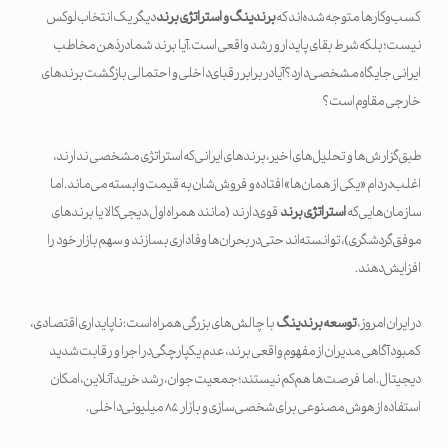
کسب‌وکارها متوجه شده‌اند که
برندینگ و استراتژی برند
دیگر یک انتخاب لوکس
نیست؛ بلکه شرط بقای پایدار و رشد واقعی است. آیا برند شما در ذهن مخاطب
ایرانی جایگاه مشخصی دارد؟ آیا در برابر رقبای داخلی و احتمالی بازگشت برندهای
خارجی مقاوم است؟
طبق گزارش‌ها و تحلیل‌های اخیر، برندهای ایرانی که استراتژی مشخصی ندارند،
اغلب در دام «یکی از همان‌ها» افتاده و فروش‌شان به قیمت وابسته می‌ماند. اما
سازمان‌هایی که
استراتژی برند
قوی دارند (مانند همراه اول، دیجی‌کالا یا برندهای
موفق گردشگری)، توانسته‌اند حتی در بحران‌ها وفاداری بسازند و سهم بازار خود را
افزایش دهند.
در ایران امروز،
توسعه برندینگ
با چالش‌های بزرگی همراه است: ناپایداری اقتصادی،
کمبود آگاهی مدیران از مفهوم واقعی برند، عدم یکپارچگی در اجرا و رقابت شدید
دیجیتال. اما فرصت‌ها هم کم نیستند؛ جمعیت جوان، رشد خرید آنلاین، امکان
استفاده از هوش مصنوعی برای شخصی‌سازی و بازار ۸۵ میلیونی داخلی.