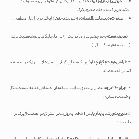
تمرکز بر پایداری و فرهنگ
→ برندهایی که ارزش‌های ایرانی و مسئولیت
اجتماعی را نشان دهند، محبوب‌ترند.
صادرات و دیپلماسی اقتصادی
→ تقویت
برندهای ایرانی
در بازارهای منطقه‌ای.
۲.
تعریف هسته برند
چشم‌انداز، مأموریت، ارزش‌ها، جایگاه‌یابی و شخصیت برند
(با توجه به فرهنگ ایرانی).
۳.
طراحی هویت یکپارچه
لوگو، رنگ‌ها، تایپوگرافی و المان‌های بصری که در تمام نقاط
تماس ثابت بماند.
۴.
اجرای
۳۶۰
درجه
اعمال برند در وبسایت، شبکه‌های اجتماعی، تبلیغات، محیط کار
و خدمات مشتری.
۵.
مدیریت و رشد پایدار
پایش KPIها، به‌روزرسانی استراتژی و حفاظت از برند در
بلندمدت.