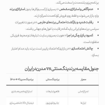
برنامه‌ریزی بلندمدت را سخت می‌کند.
عدم آگاهی و استراتژی مشخص
→ بسیاری از کسب‌وکارها بدون
استراتژی برند
وارد بازار می‌شوند و فقط روی فروش کوتاه‌مدت تمرکز دارند.
رقابت شدید و بازگشت احتمالی برندهای خارجی
→ در صورت تغییرات
سیاسی، برندهای ایرانی باید آماده رقابت با غول‌های جهانی باشند.
کمبود یکپارچگی در اجرا
→ هویت بصری در سایت، تبلیغات و محیط فیزیکی
متفاوت است.
چالش اعتمادسازی
→ در بازاری که اعتماد پایین است، برند باید مدام اعتبار
بسازد.
جدول مقایسه برندینگ سنتی
vs
مدرن در ایران
معیار
برندینگ سنتی
برندینگ مدرن
(
۱۴۰۴
–
۱۴۰۵
)
تمرکز اصلی
ظاهر و تبلیغات
استراتژی + تجربه مشتری
ابزارها
چاپ و تلویزیون
دیجیتال + AI + شخصی‌سازی