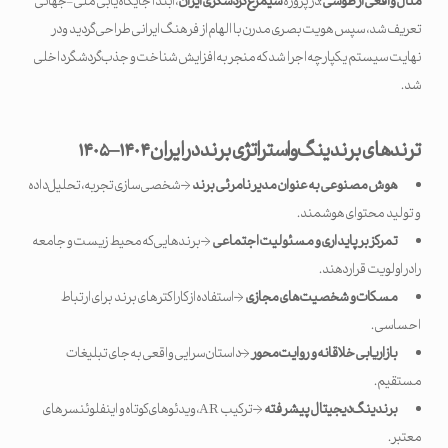
مثال واقعی از طوسی
: در پروژه
سیمرغ گردشگری ایران
، ابتدا جایگاه‌یابی ملی-جهانی
تعریف شد، سپس هویت بصری مدرن با الهام از فرهنگ ایرانی طراحی گردید و در
نهایت سیستم یکپارچه اجرا شد که منجر به افزایش شناخت و جذب گردشگر داخلی
شد.
ترندهای برندینگ و استراتژی برند در ایران
۱۴۰۴–۱۴۰۵
هوش مصنوعی به عنوان مدیر نامرئی برند
→ شخصی‌سازی تجربه، تحلیل داده
و تولید محتوای هوشمند.
تمرکز بر پایداری و مسئولیت اجتماعی
→ برندهایی که محیط زیست و جامعه
را در اولویت قرار دهند.
مسکات و شخصیت‌های مجازی
→ استفاده از کاراکترهای برند برای ارتباط
احساسی.
بازاریابی خلاقانه و روایت‌محور
→ داستان‌سرایی واقعی به جای تبلیغات
مستقیم.
برندینگ دیجیتال پیشرفته
→ ترکیب AR، ویدئوهای کوتاه و اینفلوئنسرهای
معتبر.