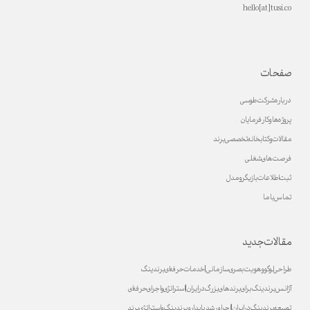
hello[at]tusi.co
صفحات
درباره شرکت طوسی
پروژه ها و کارفرمایان
مقالات و کتابخانه تخصصی برند
فرصت های شغلی
ثبت اطلاعات بازیگر و مدل
تماس با ما
مقالات جدید
طراحی لوگو و هویت بصری سازمانی | خدمات حرفه‌ای برندینگ
آژانس برندینگ برای برندهای بزرگ در ایران | استراتژی و اجرای حرفه‌ای
توسعه برندینگ در ایران | اجرا و رشد پایدارو برندینگ و استراتژی برند