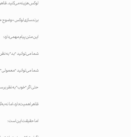
لوکس هزینه می‌کنید. ظاهر
برندسازی لوکس = وضوح + د
این متن پیام مهمی دارد:
شما می‌توانید “بد” به نظر
شما می‌توانید “معمولی” 
حتی اگر “خوب” به نظر برسید
ظاهر اهمیت دارد، اما نه به آ
اما حقیقت این است: