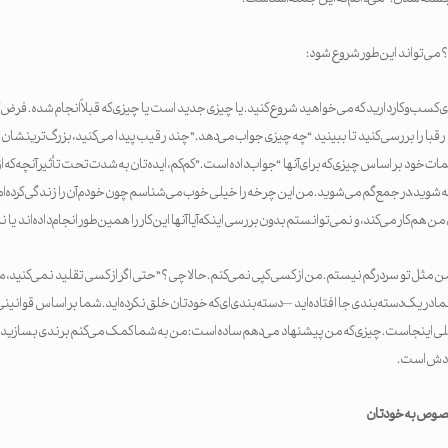
می‌تواند این‌طور شروع شود:
ی کسب‌وکار دارید که می‌خواهید شروع کنید. یا چیزی جدید است یا چیزی که قبلاً انجام شده. فرض ک
قبا را بررسی کنید تا ببینید “چه چیزی جواب می‌دهد.” چند رقیب پیدا می‌کنید، بزرگ‌ترینشان را
ات خود بر اساس چیزی که برای آنها “جواب داده است.” کم‌کم، ایده‌تان به شدت تحت تأثیر آنچه که از
جه شوید، در جمع گم می‌شوید. من این چرخه را خیلی خوب می‌شناسم چون خودم آن را زندگی کرده‌ام
 من هم کار می‌کند، و نمی‌توانستم بدون بررسی اینکه آیا آنها این کار را همین‌طور انجام داده‌اند یا
ن مثل تو سردرگم نیستم. من از کسی کپی نمی‌کنم. حالا چی؟” حتی اگر از کسی تقلید نمی‌کنید
در یک دسته‌بندی جا افتاده‌اید — دسته‌بندی‌ای که خودتان خلق نکرده‌اید. شما بر اساس قوانینی 
صلی اینجاست. چیزی که من پیشنهاد می‌دهم ساده است: من به شما کمک می‌کنم برندی بسازید که
ودش است.
خصوص به خودتان