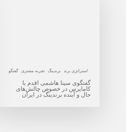
سینا
هاشمی
اقدم
با
کاماپرس
در
خصوص
چالش‌های
حال
استراتژی برند
برندینگ
تجربه مشتری
گفتگو
و
گفتگوی سینا هاشمی اقدم با
آینده
کاماپرس در خصوص چالش‌های
برندینگ
حال و آینده برندینگ در ایران
در
ایران