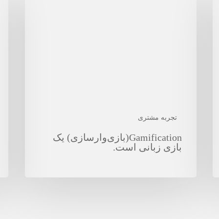
یک
نقش
بازی
برا
زبانی
سف
است.
مش
قه
تجربه مشتری
Gamification(بازی‌وارسازی) یک
بازی زبانی است.