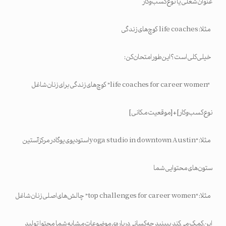
عنوان شغلی یا نوع کسب‌وکار
مثلا: life coaches کوچ‌های زندگی
خیلی کلی است؟ این‌طور امتحان کن:
“life coaches for career women” کوچ‌های زندگی برای زنان شاغل
نوع کسب‌وکار] + [موقعیت مکانی]
مثلا: “yoga studio in downtown Austinاستودیوی یوگا در مرکز آستین
ستون‌های محتوایی شما
مثلا: “top challenges for career women” چالش‌های اصلی زنان شاغل
این کمک می‌کند ببینید چه کسانی درباره‌ی موضوعات مشابه شما محتوا تولید