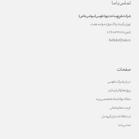
تماس با ما
شرکت طرح و ساخت یونا طوسی (سهامی خاص)
تهران، گیشا، پلاک دوازده، واحد هفت
تلفن ۸۸۲۷۹۷۶۶ (۰۲۱)
hello[at]tusi.co
صفحات
درباره شرکت طوسی
پروژه ها و کارفرمایان
مقالات و کتابخانه تخصصی برند
فرصت های شغلی
ثبت اطلاعات بازیگر و مدل
تماس با ما