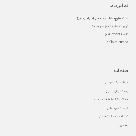
تماس با ما
شرکت طرح و ساخت یونا طوسی (سهامی خاص)
تهران، گیشا، پلاک دوازده، واحد هفت
تلفن ۸۸۲۷۹۷۶۶ (۰۲۱)
hello[at]tusi.co
صفحات
درباره شرکت طوسی
پروژه ها و کارفرمایان
مقالات و کتابخانه تخصصی برند
فرصت های شغلی
ثبت اطلاعات بازیگر و مدل
تماس با ما