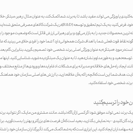
 کلیدی یا ویژگی می تواند مفید باشد تا به برند شما کمک کند، به عنوان مثال: رهبر، مبتکر، خل
ساختن بر روی مثال اصلی خود، فرض کنید به یک تیم تحقیق و توسعه (R&D) در یک شرکت کالاه
 ترین محصولات جدید را به بازار می آورد و برای رهبرانی ارزش قائل است که وضعیت موجود را
گونه نقاط قوت فعلی شما با اهداف شرکت همخوانی دارد؟ شما خود را فردی خلاق می بینید که 
 است در مورد «مبتکر» به عنوان ویژگی اصلی برند شخصی خود تصمیم بگیرید.بنابراین، گام بع
د توسعه دهید و به طور مداوم نشان دهید تا به عنوان یک مبتکر دیده شوید، شناسایی کنید. این
د ایجاد راه‌حل‌های خلاقانه و مدبرانه برای مشکلات، ادغام ایده‌ها و ورودی‌ها از منابع مختلف، 
ت، هدف شما این است که آنچه را که به آن علاقه دارید، با ارزش های اصلی سازمان خود هماهنگ کنی
برند شخصی خود استفاده کنید.
 خود را ترسیم کنید
ک برند نمی تواند موفق شود اگر کسی از آن آگاه نباشد. مانند مشتری من مایک، اگر نتوانید برن
رندگان کلیدی – به نمایش بگذارید، بعید است که آن فرصت های بزرگتر و بهتر را بدست آورید. برا
هامداران ایجاد کنید. این ابزاری است که به شما کمک می‌کند تأثیرگذاران سازمان خود را شناسایی