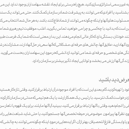
چه غیررسمی استراتژی‌سازی کنید. هیچ راه درستی برای ایجاد نقشه سهامداران وجود ندارد. این م
بشناسید یا افرادی که می توانند به پیشرفت شما در سازمان کمک کنند. حتی می‌تواند یک سند پی
مسئولیت‌های آنها و اینکه چگونه می‌توانند از شما دفاع کنند باشد. به هر حال شما انتخاب می کنی
این است که بدانید با چه کسی و چرا می خواهید تماس بگیرید. اغلب، موفقیت تیم رهبری شما م
د خودتان، بستگی دارد که کار عالی انجام می‌دهند. این بدان معنی است که شما یک فرصت طبیعی ب
آنها دارید: علایق آنها، چالش های حرفه ای، مشکلاتی که آنها سعی در حل آنها دارند، مشارکت در 
گی های شخصی و حرفه ای.شما می توانید از دانشی که در مورد این سهامداران به دست می آورید است
زندگی آنها ارزش می بخشد و توانایی ایجاد تأثیر بیشتر بر سازمان را دارد.
عرض دید باشید
 را تهیه کردید، گام بعدی این است که با افراد موجود در آن ارتباط برقرار کنید. وقتی تازه کار هس
از درخواست کمک نترسید. با رئیس، یک همکار ارشد یا یک هم تیمی که مدتی در سازمان کار کرده
 انجام دهید.وقتی با آنها ارتباط برقرار می کنید، ببینید آیا آنها مایلند برای یک قهوه یا ناهار 
مورد نظر آنها پیرامون موضوعی در حیطه تخصص آنها جستجو کنید، یا حتی شاید شباهت‌هایی را در 
 وابستگی فارغ‌التحصیلان.بهتر از آن، اگر ایده‌هایی در مورد اینکه چگونه می‌توانند به چالشی که