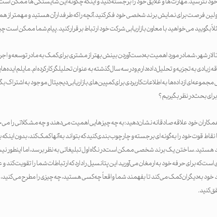
پیام خود نترسید. مهارت ها و علایق خود را برجسته کنید و اینکه چگونه این شایستگی ها ممکن است ب
 اولین فرصت برای نمایش برند شخصی خود فکر کنید. آنچه را که طرفدار آن هستید و مهمتر از همه، 
ثلاً بگویید می‌خواهید با معاون بازاریابی شرکت خود ارتباط برقرار کنید. پیام شما ممکن است چی
الار شهر، شما در مورد اهمیت به دست آوردن بینش بهتر از مشتری برای کمک به ما در توسعه و اجر
ادی به تجزیه و تحلیل داده دارم و در سه سال گذشته به عنوان تحلیلگر کار کرده ام. مایلم ایده‌ها
 مجموعه‌ای از داده‌ها به اطلاعات کاربردی برای کمپین‌های بازاریابی دیجیتال موجود به اشتراک بگذ
همکاران خود علاقه صادقانه نشان دهید: به چه چیزهایی اهمیت می دهند و چه مشکلاتی را می‌خو
نقاط قوت خود را به گونه ای برجسته و چارچوب بندی کنید که بتواند به آنها کمک کند، بدون اینکه به
 هستید. ساختن یک برند شخصی ممکن است در نگاه اول تبلیغاتی به نظر برسد، اما اینطور
ت که برای حرفه خود به ارمغان می آورید این پتانسیل را دارد که ارتباطات شما را تقویت کند و ع
رند خود به دیگران کمک می کند تا بفهمند شما واقعاً چه کسی هستید، چه چیزی را مطرح می کنید، ر
ق کنید.