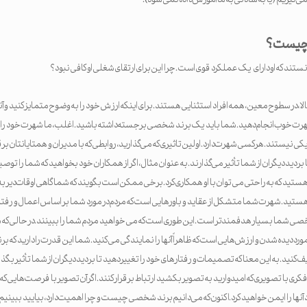
 چیست؟
ند که او دارای یک عملکرد قوی است. چرا این برای ارتقای شغلی او کافی نبود؟
لا، در سطوح معین، همه افراد استثنایی هستند. برای اینکه ارزش خود را به وضوح متمایز کنید و آنچه
هرت خوب انجام دهید. شما باید یک برند شخصی برجسته داشته باشید. اغلب، ما شهرت خود را
 یکی نیستند. هرکسی شهرت دارد. اولین تاثیری که می‌گذارید، روابطی که با مدیران و همتایانتان برقر
ا بر دید دیگران از شما تأثیر می‌گذارند. به عنوان مثال، اگر از همکاران خود بخواهید که شما را 
تید که به راحتی می توان با او همکاری کرد. برخی ممکن است بگویند که شما گاهی اوقات دیر به 
ستید. شهرت شما متشکل از عقاید و باورهایی است که مردم در مورد شما بر اساس اعمال و ر
خصی شما بسیار هدفمندتر است. این طوری است که می خواهید مردم شما را ببینند. در حالی که 
 دیده شدن و ارزش‌هایی است که ظاهراً آنها را نمایندگی می کنید. شما این قدرت را دارید که بر
کنید. به این معنا که تصمیمات و رفتارهای خود را تغییر دهید تا بر دید دیگران از شما تأثیر بگذار
فکری با تصویری که امیدوارید به تصویر بکشید ارتباط برقرار کنند. اگر آن تصویر با فرصت‌هایی 
 آنها را ایمن خواهید کرد.اکنون که می دانیم برند شخصی چیست و چرا اهمیت دارد، بیایید ببینیم