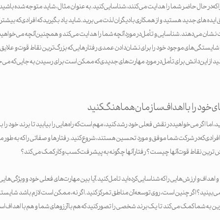
را که در حال حاضر شما را هدایت می کنند، شناسایی کنید. به عنوان مثال، شاید متوجه شده باشید
ده های جدید هستید و از همکاری با دیگران لذت می برید. شاید یاد بگیرید که افرادی که بیشتر 
شان می دهند. شناسایی و تأمل در مورد آنچه شما را هدایت می‌کند و همچنین آنچه می‌خواهید 
شایستگی‌های موجود خود را برای نشان دادن عمدی رفتارهایی که بزرگ‌ترین نقاط قوت و علایق ش
د از این دانش برای تأمل در مورد مهارت‌های جدیدی که ممکن است برای رسیدن به جایی که می‌خو
ی خود را با اهداف سازمان هماهنگ کنید
 اما اگر می‌خواهید در نقش فعلی خود رشد کنید، مهم است که راه‌هایی را بیابید تا برند خود را 
 افرادی که در شرکت شما موفق و مورد تحسین هستند، شروع کنید. رفتارها و صفاتی را که به طور م
زش ترین نقاط قوت آنها چیست؟ رفتار آنها چگونه به پیشرفت کسب و کار کمک می کند؟
و اهداف و ارزش‌هایی را که شناسایی کرده‌اید تامل کنید. آیا بین مهارت‌های فعلی خود و ویژگی‌هایی ک
بینید؟ اگر چنین است، روی توسعه آن مناطق تمرکز کنید. اگر نه، ممکن است لازم باشد شایس
رین به شما کمک می کند تا یک برند شخصی را تصور کنید که هم با آرزوهای شما و هم با اهداف 