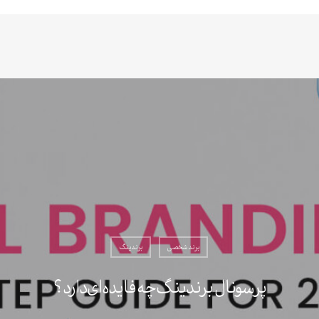
برند شخصی
برندینگ
پرسونال برندینگ چه فایده ای دارد؟