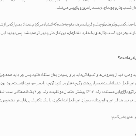
ن کسب‌وکار وجود دارد، آن سند را مرور و بازبینی می‌کنند.
 صاحبان کسب‌وکارهای کوچک و فریلنسرها، متوجه شدم که اشتباه می‌کردم. تعداد بسیار کمی از 
ارند. و در مورد کسب‌وکارهای یک‌نفره، انتظار دارم این آمار حتی پایین‌تر هم باشد. پس بیایید این
اریابی داشت؟
و می‌دانید از چه روش‌های تبلیغاتی باید برای رسیدن به آن استفاده کنید. پس چرا باید همه‌چیز ر
یرقابل اعتماد است؛ بسیار بیشتر از آن‌چه فکر می‌کنید. آن‌چه را نمی‌خواهید از دست برود، روی 
دوم، شرکت‌هایی که یک استراتژی بازاریابی مستند دارند، ۳۱۳٪ بیشتر احتمال موفقیت دارند. چرا؟ یک کل
‌توانید هدفی غیرواقع‌بینانه، معیاری غیرقابل‌اندازه‌گیری، یا یک تاکتیک بی‌فایده را تشخیص د
را هم روشن کنیم:
د