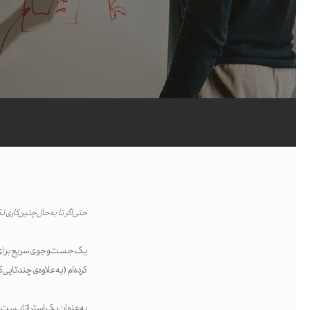
حتی اگر تا به حال چنین کاری نک
کرده‌ام (به‌علاوه‌ی چندتایی
جستجو
اینتر را برای جستجو و یا ESC برای بستن بفشارید
به‌عنوان یک استراتژیست، و