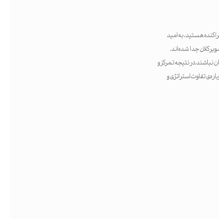
اکنده هستید، به امید
یر کلان جدا شده‌اند.
 نباشند. در نتیجه تمرکز و
، Rand Fishkin مقاله‌ای بسیار خواندنی درباره‌ی تفاوت استراتژی و