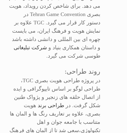
می دهد. برای شاخص کردن رویداد، هویت
بصری Tehran Game Convention در
دستور کار قرار می گیرد. TGC علاوه بر
نمایش هویت و فرهنگ ایران، می بایست
چهره ای بین المللی و دانشی داشته باشد
و داستان همکاری بنیاد و
شرکت تبلیغاتی
طوسی شرکت می گیرد.
روند طراحی:
در پروژه طراحی هویت بصری TGC،
طراحی لوگو بر اساس تایپوگرافی و ایده
از اتصال حلقه های زنجیر و پژواک طنین
شکل گرفت. در
طراحی برند
هویت
بصری، علاوه بر تعاریف رنگ ها و المان ها
جستجو
متناسب با جامعه جوان و اهل
اینتر را برای جستجو و یا ESC برای بستن بفشارید
تکنولوژی،‌سعی شد تا از المان های فرهنگ