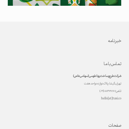
خبرنامه
تماس با ما
شرکت طرح و ساخت یونا طوسی (سهامی خاص)
تهران، گیشا، پلاک دوازده، واحد هفت
تلفن ۸۸۲۷۹۷۶۶ (۰۲۱)
hello[at]tusi.co
صفحات