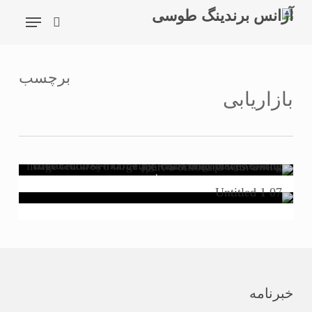
شیدگی
فهرست
دیف
جستجو
حتوا
برچسب
جستجو
بازاریابی
دو اشتباه بزرگ بازاریابی که افراد مرتکب می شوند
توسط
Zeynab Babaei
چرا برندینگ در بازاریابی مهم است!
توسط
Sina
خبرنامه