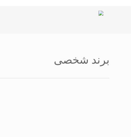
شیدگی
دیف
حتوا
برند شخصی
برندسازی شخصی شامل اصالت و
عملی بودن است
جستجو
توسط
Zeynab Babaei
۱۰ قانون طلایی برندسازی شخصی
اینتر را برای جستجو و یا ESC برای بستن بفشارید
توسط
Zeynab Babaei
پرسونال برندینگ چه فایده ای دارد؟
چگونه پرسونال برند خود را در محل
توسط
Sina
کار بسازید؟
رویکردی جدید برای ساختن برند
توسط
Sina
شخصی
توسط
Sina