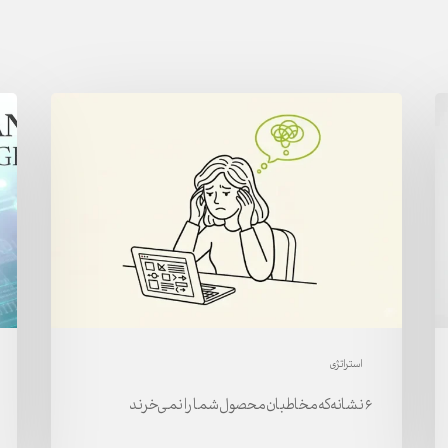
۶
هو
نشانه
هیج
که
در
مخاطبان
برند
محصول
مزی
شما
انس
را
در
نمی‌خرند
عصر
هو
مصن
استراتژی
۶ نشانه که مخاطبان محصول شما را نمی‌خرند