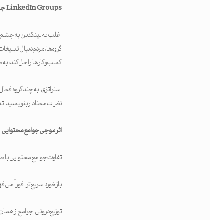
LinkedIn Groups
جای
اغلب به لینکدین به چشم تاب
گروه‌ها، مردم دنبال تبلیغا
کسب‌وکارها را حل کند، به‌
استراتژی: به چند گروه فعال
نظرات معنادار بنویسید. تداو
اثر موجی جوامع محتوایی
تفاوت جوامع محتوایی با ص
بازخورد سریع‌تر: فوراً می‌
توزیع درونی: جوامع از همان