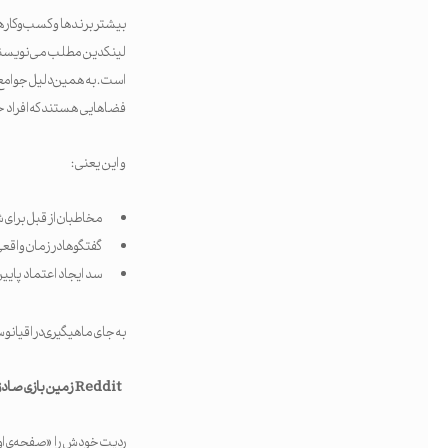
بیشتر برندها و کسب‌وکارها 
لینکدین مطلب می‌نویسند و
فضاهایی هستند که افراد ح
و این یعنی:
مخاطبان از قبل برای ش
گفتگوها در زمان واقعی
سد ایجاد اعتماد پایین
به جای ماهیگیری در اقیانوس ب
Reddit
زمین بازی صادق 
ردیت خودش را «صفحه‌ی اول 