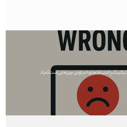
تینگ را اشتباه انجام دادم (و این چیزهایی است که یاد