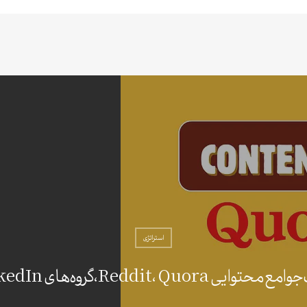
استراتژی
توایی Reddit، Quora، گروه‌های LinkedIn