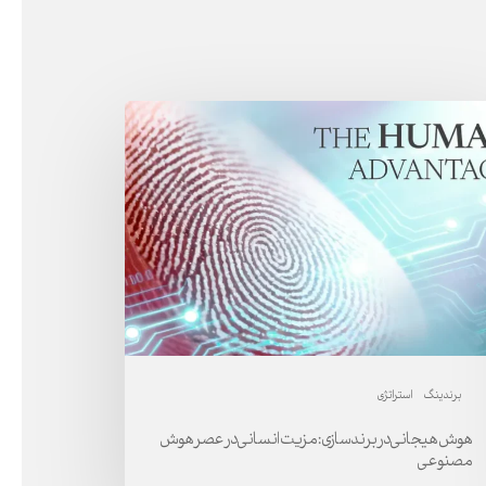
ش
انی
سازی:
ت
انی
ش
وعی
برندینگ
استراتژی
هوش هیجانی در برندسازی: مزیت انسانی در عصر هوش
مصنوعی