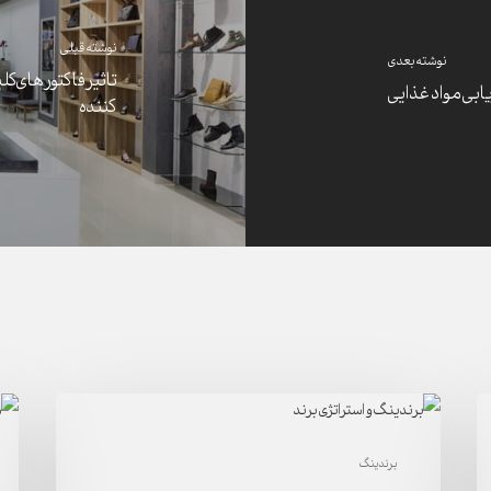
نوشته قبلی
نوشته بعدی
تاثیر فاکتور های 
یابی مواد غذایی
کننده
توسعه
شرک
برندینگ
برن
برندینگ
در
حرفه