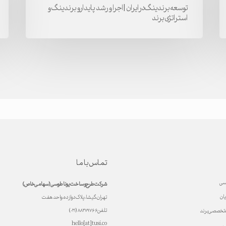
ایران
در
توسعه برندینگ در ایران | اجرا و رشد پایدارو برندینگ و
استراتژی برند
|
تهرا
اجرا
و
و
ایرا
رشد
|
پایدارو
ساخ
برندینگ
برند
و
قدر
استراتژی
ساز
برند
تماس با ما
سی
شرکت طرح و ساخت یونا طوسی (سهامی خاص)
یان
تهران، گیشا، پلاک دوازده، واحد هفت
تلفن ۸۸۲۷۹۷۶۶ (۰۲۱)
ه تخصصی برند
hello[at]tusi.co
ی