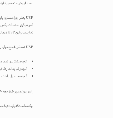
نقطه فروش منحصربه‌فرد دل
USP یعنی چرا مشتری ب
کس دیگری. خدمات لوکس شس
ندارد. بنابراین USP آن‌ها دلیلی است که مشتری باید آن‌ها را به جای دیگر خدمات لوکس انتخاب کند.
USP شما در تقاطع موارد زیر قرار دارد:
آنچه مشتریان شما می‌خ
آنچه رقبا به اندازه کاف
آنچه محصول یا خدمت شم
راسر ریوز، مدیر خلاق دهه ۴۰ و ۵۰ میلادی، ایده نقطه فروش منحصربه‌فرد را در کتابش «واقعیت در تبلیغات» توضیح داده است.
او گفته است که باید: «یک مزیت، یک USP، یک وع