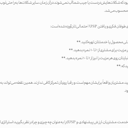
رکت M\&M این بود که شکلات‌هایش در دست یا جیب شما آب نمی‌شوند. در آن زمان، سایر شکلات‌ها به‌راحتی 
 محسوب می‌شد.
فتن USP احتمالی‌تان آورده شده است:
صلی محصول یا خدمتتان تهیه کنید.**
مشتری از ۱ تا ۱۰ نمره بدهید.**
هر مزیت را نیز از ۱ تا ۱۰ نمره بدهید.**
د که:**
دهید، مشتریان واقعاً برایشان مهم است، و رقبا روی آن تمرکز کافی ندارند. همین نقطه می‌تواند
چهار بخش اول (محصول/خدمت، مشتریان، ارزش پیشنهادی، و USP) را به‌عنوان چه چیزی و چرا در نظر