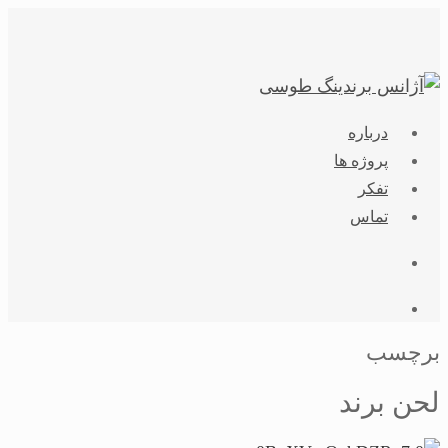
کشیدگی
ردیف
و
محتوا
جستجو
فهرست
درباره
پروژه ها
تفکر
تماس
جستجو
فهرست
برچسب
لحن برند