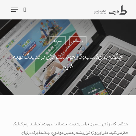
شیدگی
فهرست
دیف
جستجو
حتوا
جستجو
برندینگ
استراتژی
چگونه برای کسب و کار خود استراتژی برندینگ تهیه
کنیم
هنگامی که واژۀ «‌ برندسازی » را می شنوید، احتمالا به صورت ناخواسته به یک لوگو
فکر می کنید. حتی این واژه نیز ریشه در همین موضوع دارد، کلمۀ برند در زبان