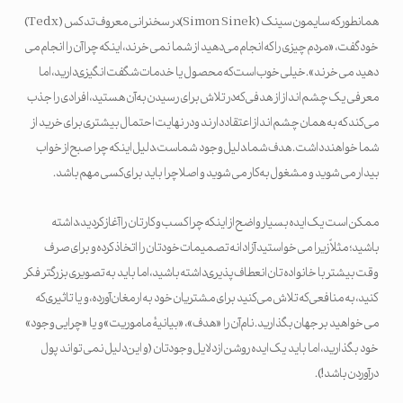
همانطور که سایمون سینک (Simon Sinek) در سخنرانی معروف تدکس (Tedx)
خود گفت، «مردم چیزی را که انجام می دهید از شما نمی خرند، اینکه چرا آن را انجام می
دهید می خرند». خیلی خوب است که محصول یا خدمات شگفت انگیزی دارید، اما
معرفی یک چشم انداز از هدفی که در تلاش برای رسیدن به آن هستید، افرادی را جذب
می کند که به همان چشم انداز اعتقاد دارند و در نهایت احتمال بیشتری برای خرید از
شما خواهند داشت. هدف شما، دلیل وجود شماست، دلیل اینکه چرا صبح از خواب
بیدار می شوید و مشغول به کار می شوید و اصلا چرا باید برای کسی مهم باشد.
ممکن است یک ایده بسیار واضح از اینکه چرا کسب و کارتان را آغاز کردید، داشته
باشید؛ مثلاً زیرا می خواستید آزادانه تصمیمات خودتان را اتخاذ کرده و برای صرف
وقت بیشتر با خانواده تان انعطاف پذیری داشته باشید، اما باید به تصویری بزرگتر فکر
کنید، به منافعی که تلاش می کنید برای مشتریان خود به ارمغان آورده، و یا تاثیری که
می خواهید بر جهان بگذارید. نام آن را «هدف»، «بیانیۀ ماموریت» و یا «چرایی وجود»
خود بگذارید، اما باید یک ایده روشن از دلایل وجودتان (و این دلیل نمی تواند پول
درآوردن باشد!).