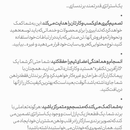
یک استراتژی قدرتمند برندسازی…
تصمیم گیری های کسب و کارتان را هدایت می کند
: این به شما کمک
خواهد کرد که تدابیری را برای محصولات و خدماتی که باید توسعه دهید
و نحوه ارائه و فروش آنها، تن صدایی که باید در ارتباطات خود استفاده
کنید، نوع محتوایی که در وب سایت خود قرار می دهید و غیره… بیابید.
انسجام و هماهنگی اعضای تیم را حفظ کنید
: شما حتی اگر شما یک
“کارآفرین تکنفره” هستید و کارکنان دائمی ندارید، همچنان با
پیمانکاران آزاد، طراحان و غیره کار خواهید کرد و اگر برندتان فقط در ذهن
شما جای داشته باشد، آنوقت بعید است که بهترین کیفیت کار را از آنها
دریافت کنید.
به شما کمک می کند که منسجم و متمرکز باشید
: هر گونه تعاملی با
برند شما، یک قطعه از یک پازل است و وجود یک استراتژی تضمین می
کند که تصویر برندی سازگار را در قلب و ذهن مشتریان خود ایجاد می
کنید. همان تصویری که خودتان می خواستید داشته باشید!