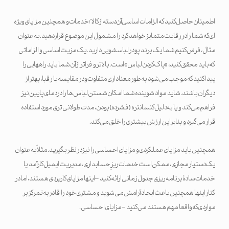
اطمینان حاصل کنید که الزامات اساسی آن دسته از کالا/خدمات و همچنین مزایای ویژه
ای که شما را در رقابت متمایز خواهد کرد را مشمول این موضوع قرار دهید. به عنوان
مثال، فرض کنیم شما یک برند پودر لباسشویی دارید. یک مزیت اساسی و الزاماتی
که باید محقق کنید، «پاک کردن لباس» است. بالاتر و فراتر از آن شما باید راههایی را
پیدا کنید که موجب می شود به طور معناداری متفاوت و در مقایسه با رقبا، بهتر از
دیگران باشند. شاید مواد شوینده شما امکان شستن لباس ها را در دمای پایین نیز
فراهم می کند و یا به دلیل کنسانتره (فشرده) بودن، مدت طولانی تری مورد استفاده
قرار می گیرد و بنابراین ارزش بیشتری را خلق می کند.
همچنین باید مزایای عملکردی و مزایای احساسی را نیز در نظر بگیرید. مثلاً به عنوان
یک دستیار مجازی، ممکن است خدمات ریزِ حسابداری، مدیریت ایمیل کارآمد یا
خدمات سادۀ برنامه ریزی جدول زمانی ارائه کنید – اینها مزایای کاربردی هستند، اما در
کنار اینها همچنین باعث ایجاد آرامش می شوید و مشتری خود را قادر به تمرکز بر
مواردی که واقعا مهم هستند می کنید – مزایای احساسی.