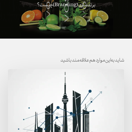
برندسازی (Branding) چیست؟
شاید به این موارد هم علاقه مند باشید
آژانس
برندینگ
برای
برندهای
بزرگ
در
ایران
|