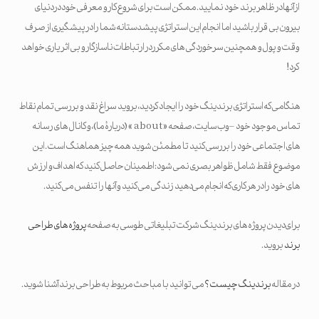
از آنها در ظاهر برند خود نمایید. ممکن است برای شروع کار و معرفی خود در دنیای
بیرون بی قرار باشید اما انجام این استراتژی پیشدستانه شما را در پیشگیری از صرف
وقت و پول و همچنین سرخوردگی های مکرر در ارتباطات ناسازگار و بی اثر یاری خواهد
کرد!
هنگامی که استراتژی برندینگ خود را ایجاد کردید، بروید سراغ نقد و بررسی تمام نقاط
تماس موجود خود – وب سایت، صفحه « about » (دربارۀ ما)، و کانال های رسانه
های اجتماعی خود را بررسی کنید تا مطمئن شوید همه چیز هماهنگ است. این
موضوع فقط شامل ظواهر بصری نمی شود: اطمینان حاصل کنید که اهداف و ارزش
های خود را در هر کاری که انجام می‌دهید زندگی می کنید و آنها را تنفس می کنید.
برای دیدن پروژه های برندینگ شرکت تبلیغاتی طوسی به صفحه
پروژه های طراحی
برند
بروید.
در مقاله
برندینگ چیست؟
می توانید با مباحث مربوط به طراحی برند آشنا شوید.