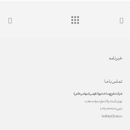
خبرنامه
تماس با ما
شرکت طرح و ساخت یونا طوسی (سهامی خاص)
تهران، گیشا، پلاک دوازده، واحد هفت
تلفن ۸۸۲۷۹۷۶۶ (۰۲۱)
hello[at]tusi.co